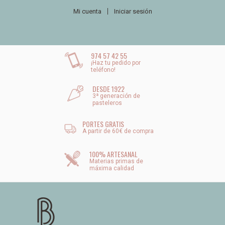
Mi cuenta
Iniciar sesión
974 57 42 55
¡Haz tu pedido por
teléfono!
DESDE 1922
3ª generación de
pasteleros
PORTES GRATIS
A partir de 60€ de compra
100% ARTESANAL
Materias primas de
máxima calidad