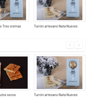
no Tres cremas
Turrón artesano Nata Nueces
Pan de Cá
rutos secos
Turrón artesano Nata Nueces
Pan de Cá