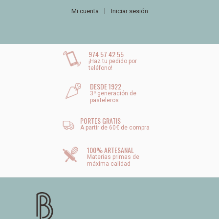
Mi cuenta
Iniciar sesión
974 57 42 55
¡Haz tu pedido por
teléfono!
DESDE 1922
3ª generación de
pasteleros
PORTES GRATIS
A partir de 60€ de compra
100% ARTESANAL
Materias primas de
máxima calidad